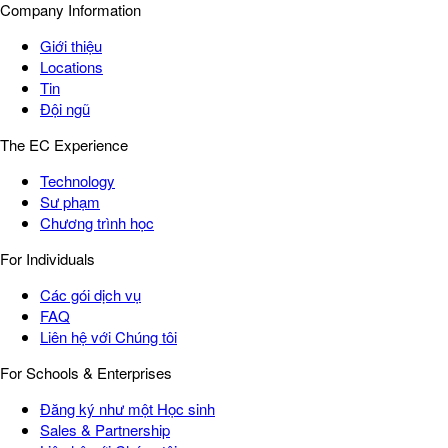
Company Information
Giới thiệu
Locations
Tin
Đội ngũ
The EC Experience
Technology
Sư phạm
Chương trình học
For Individuals
Các gói dịch vụ
FAQ
Liên hệ với Chúng tôi
For Schools & Enterprises
Đăng ký như một Học sinh
Sales & Partnership