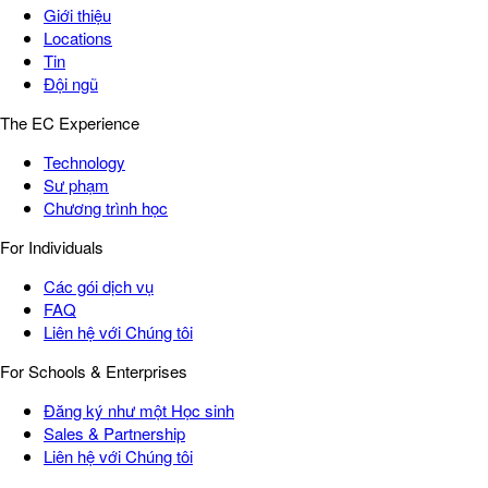
Giới thiệu
Locations
Tin
Đội ngũ
The EC Experience
Technology
Sư phạm
Chương trình học
For Individuals
Các gói dịch vụ
FAQ
Liên hệ với Chúng tôi
For Schools & Enterprises
Đăng ký như một Học sinh
Sales & Partnership
Liên hệ với Chúng tôi