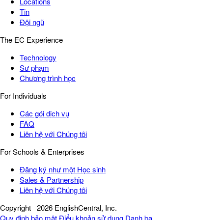
Locations
Tin
Đội ngũ
The EC Experience
Technology
Sư phạm
Chương trình học
For Individuals
Các gói dịch vụ
FAQ
Liên hệ với Chúng tôi
For Schools & Enterprises
Đăng ký như một Học sinh
Sales & Partnership
Liên hệ với Chúng tôi
Copyright
2026 EnglishCentral, Inc.
Quy định bảo mật
Điểu khoản sử dụng
Danh bạ