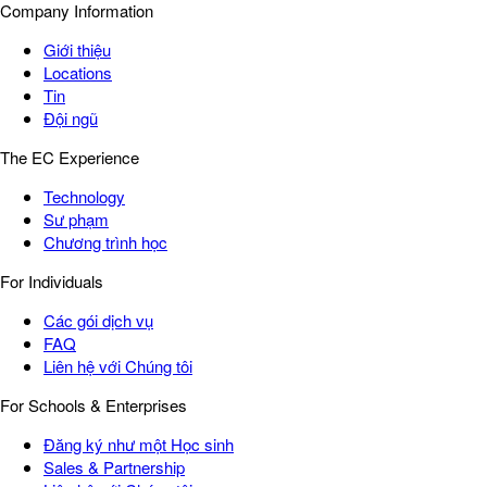
Company Information
Giới thiệu
Locations
Tin
Đội ngũ
The EC Experience
Technology
Sư phạm
Chương trình học
For Individuals
Các gói dịch vụ
FAQ
Liên hệ với Chúng tôi
For Schools & Enterprises
Đăng ký như một Học sinh
Sales & Partnership