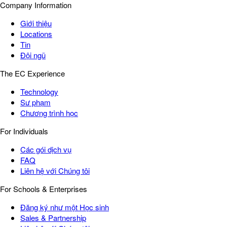
Company Information
Giới thiệu
Locations
Tin
Đội ngũ
The EC Experience
Technology
Sư phạm
Chương trình học
For Individuals
Các gói dịch vụ
FAQ
Liên hệ với Chúng tôi
For Schools & Enterprises
Đăng ký như một Học sinh
Sales & Partnership