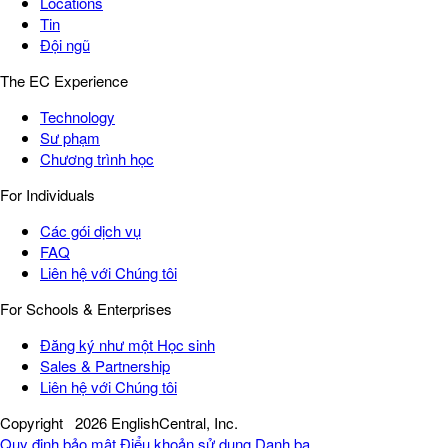
Locations
Tin
Đội ngũ
The EC Experience
Technology
Sư phạm
Chương trình học
For Individuals
Các gói dịch vụ
FAQ
Liên hệ với Chúng tôi
For Schools & Enterprises
Đăng ký như một Học sinh
Sales & Partnership
Liên hệ với Chúng tôi
Copyright
2026 EnglishCentral, Inc.
Quy định bảo mật
Điểu khoản sử dụng
Danh bạ