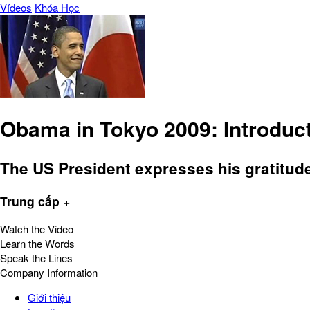
Vídeos
Khóa Học
Obama in Tokyo 2009: Introduc
The US President expresses his gratitud
Trung cấp +
Watch the Video
Learn the Words
Speak the Lines
Company Information
Giới thiệu