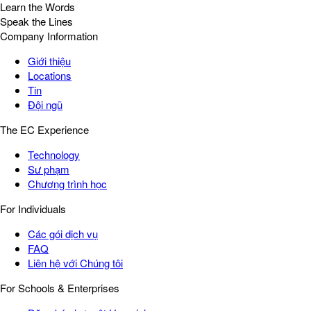
Learn the Words
Speak the Lines
Company Information
Giới thiệu
Locations
Tin
Đội ngũ
The EC Experience
Technology
Sư phạm
Chương trình học
For Individuals
Các gói dịch vụ
FAQ
Liên hệ với Chúng tôi
For Schools & Enterprises