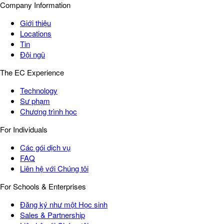
Company Information
Giới thiệu
Locations
Tin
Đội ngũ
The EC Experience
Technology
Sư phạm
Chương trình học
For Individuals
Các gói dịch vụ
FAQ
Liên hệ với Chúng tôi
For Schools & Enterprises
Đăng ký như một Học sinh
Sales & Partnership