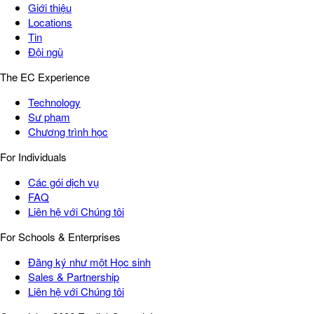
Giới thiệu
Locations
Tin
Đội ngũ
The EC Experience
Technology
Sư phạm
Chương trình học
For Individuals
Các gói dịch vụ
FAQ
Liên hệ với Chúng tôi
For Schools & Enterprises
Đăng ký như một Học sinh
Sales & Partnership
Liên hệ với Chúng tôi