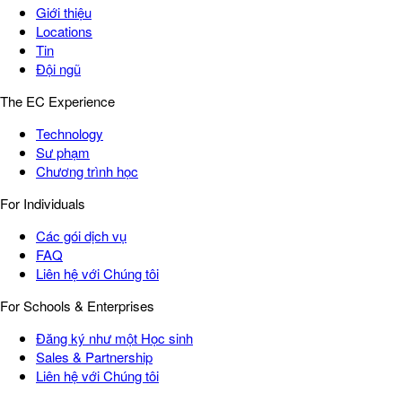
Giới thiệu
Locations
Tin
Đội ngũ
The EC Experience
Technology
Sư phạm
Chương trình học
For Individuals
Các gói dịch vụ
FAQ
Liên hệ với Chúng tôi
For Schools & Enterprises
Đăng ký như một Học sinh
Sales & Partnership
Liên hệ với Chúng tôi