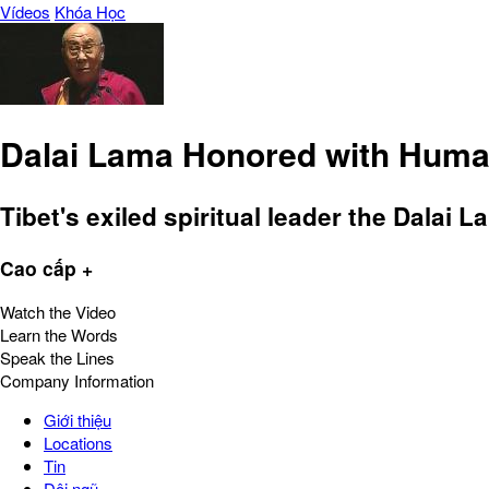
Vídeos
Khóa Học
Dalai Lama Honored with Huma
Tibet's exiled spiritual leader the Dala
Cao cấp +
Watch the Video
Learn the Words
Speak the Lines
Company Information
Giới thiệu
Locations
Tin
Đội ngũ