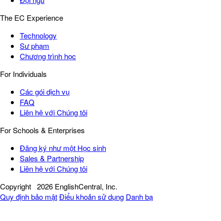
The EC Experience
Technology
Sư phạm
Chương trình học
For Individuals
Các gói dịch vụ
FAQ
Liên hệ với Chúng tôi
For Schools & Enterprises
Đăng ký như một Học sinh
Sales & Partnership
Liên hệ với Chúng tôi
Copyright
2026 EnglishCentral, Inc.
Quy định bảo mật
Điểu khoản sử dụng
Danh bạ