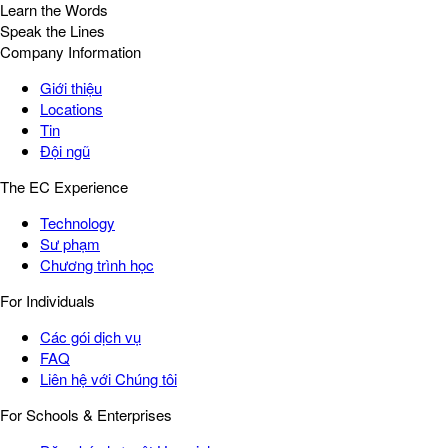
Learn the Words
Speak the Lines
Company Information
Giới thiệu
Locations
Tin
Đội ngũ
The EC Experience
Technology
Sư phạm
Chương trình học
For Individuals
Các gói dịch vụ
FAQ
Liên hệ với Chúng tôi
For Schools & Enterprises