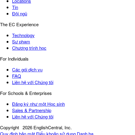
Locations
Tin
Đội ngũ
The EC Experience
Technology
Sư phạm
Chương trình học
For Individuals
Các gói dịch vụ
FAQ
Liên hệ với Chúng tôi
For Schools & Enterprises
Đăng ký như một Học sinh
Sales & Partnership
Liên hệ với Chúng tôi
Copyright
2026 EnglishCentral, Inc.
Quy định bảo mật
Điểu khoản sử dụng
Danh bạ