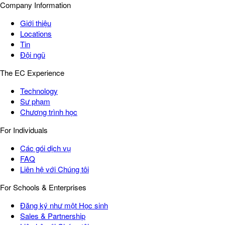
Company Information
Giới thiệu
Locations
Tin
Đội ngũ
The EC Experience
Technology
Sư phạm
Chương trình học
For Individuals
Các gói dịch vụ
FAQ
Liên hệ với Chúng tôi
For Schools & Enterprises
Đăng ký như một Học sinh
Sales & Partnership