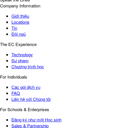
Company Information
Giới thiệu
Locations
Tin
Đội ngũ
The EC Experience
Technology
Sư phạm
Chương trình học
For Individuals
Các gói dịch vụ
FAQ
Liên hệ với Chúng tôi
For Schools & Enterprises
Đăng ký như một Học sinh
Sales & Partnership