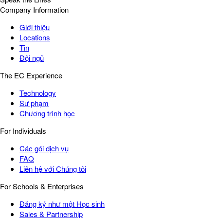
Company Information
Giới thiệu
Locations
Tin
Đội ngũ
The EC Experience
Technology
Sư phạm
Chương trình học
For Individuals
Các gói dịch vụ
FAQ
Liên hệ với Chúng tôi
For Schools & Enterprises
Đăng ký như một Học sinh
Sales & Partnership