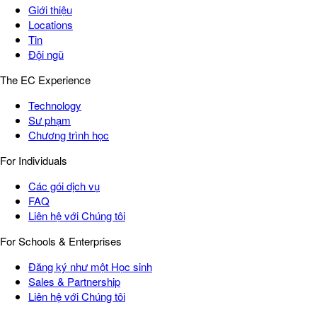
Giới thiệu
Locations
Tin
Đội ngũ
The EC Experience
Technology
Sư phạm
Chương trình học
For Individuals
Các gói dịch vụ
FAQ
Liên hệ với Chúng tôi
For Schools & Enterprises
Đăng ký như một Học sinh
Sales & Partnership
Liên hệ với Chúng tôi