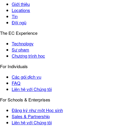
Giới thiệu
Locations
Tin
Đội ngũ
The EC Experience
Technology
Sư phạm
Chương trình học
For Individuals
Các gói dịch vụ
FAQ
Liên hệ với Chúng tôi
For Schools & Enterprises
Đăng ký như một Học sinh
Sales & Partnership
Liên hệ với Chúng tôi