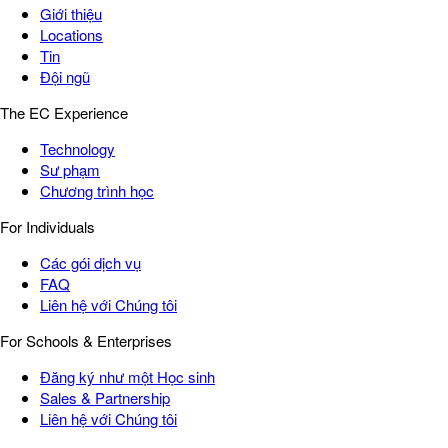
Giới thiệu
Locations
Tin
Đội ngũ
The EC Experience
Technology
Sư phạm
Chương trình học
For Individuals
Các gói dịch vụ
FAQ
Liên hệ với Chúng tôi
For Schools & Enterprises
Đăng ký như một Học sinh
Sales & Partnership
Liên hệ với Chúng tôi