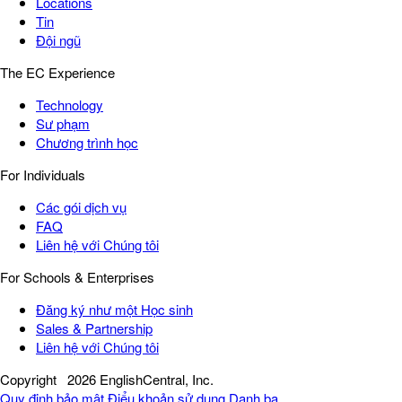
Locations
Tin
Đội ngũ
The EC Experience
Technology
Sư phạm
Chương trình học
For Individuals
Các gói dịch vụ
FAQ
Liên hệ với Chúng tôi
For Schools & Enterprises
Đăng ký như một Học sinh
Sales & Partnership
Liên hệ với Chúng tôi
Copyright
2026 EnglishCentral, Inc.
Quy định bảo mật
Điểu khoản sử dụng
Danh bạ