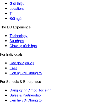
Giới thiệu
Locations
Tin
Đội ngũ
The EC Experience
Technology
Sư phạm
Chương trình học
For Individuals
Các gói dịch vụ
FAQ
Liên hệ với Chúng tôi
For Schools & Enterprises
Đăng ký như một Học sinh
Sales & Partnership
Liên hệ với Chúng tôi