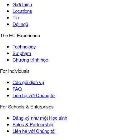
Giới thiệu
Locations
Tin
Đội ngũ
The EC Experience
Technology
Sư phạm
Chương trình học
For Individuals
Các gói dịch vụ
FAQ
Liên hệ với Chúng tôi
For Schools & Enterprises
Đăng ký như một Học sinh
Sales & Partnership
Liên hệ với Chúng tôi