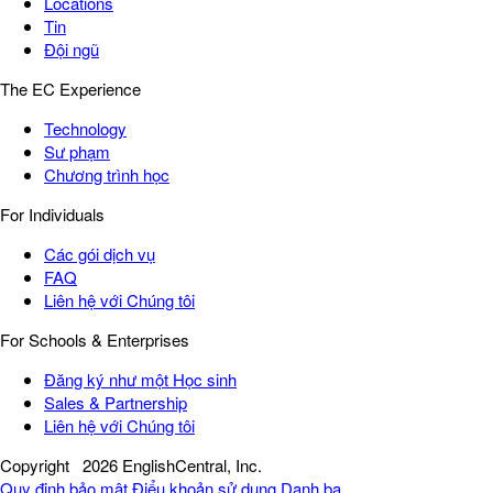
Locations
Tin
Đội ngũ
The EC Experience
Technology
Sư phạm
Chương trình học
For Individuals
Các gói dịch vụ
FAQ
Liên hệ với Chúng tôi
For Schools & Enterprises
Đăng ký như một Học sinh
Sales & Partnership
Liên hệ với Chúng tôi
Copyright
2026 EnglishCentral, Inc.
Quy định bảo mật
Điểu khoản sử dụng
Danh bạ