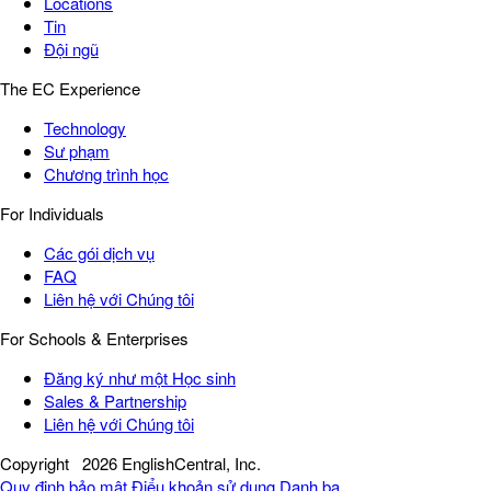
Locations
Tin
Đội ngũ
The EC Experience
Technology
Sư phạm
Chương trình học
For Individuals
Các gói dịch vụ
FAQ
Liên hệ với Chúng tôi
For Schools & Enterprises
Đăng ký như một Học sinh
Sales & Partnership
Liên hệ với Chúng tôi
Copyright
2026 EnglishCentral, Inc.
Quy định bảo mật
Điểu khoản sử dụng
Danh bạ