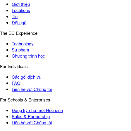
Giới thiệu
Locations
Tin
Đội ngũ
The EC Experience
Technology
Sư phạm
Chương trình học
For Individuals
Các gói dịch vụ
FAQ
Liên hệ với Chúng tôi
For Schools & Enterprises
Đăng ký như một Học sinh
Sales & Partnership
Liên hệ với Chúng tôi