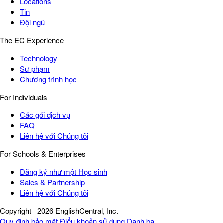
Locations
Tin
Đội ngũ
The EC Experience
Technology
Sư phạm
Chương trình học
For Individuals
Các gói dịch vụ
FAQ
Liên hệ với Chúng tôi
For Schools & Enterprises
Đăng ký như một Học sinh
Sales & Partnership
Liên hệ với Chúng tôi
Copyright
2026 EnglishCentral, Inc.
Quy định bảo mật
Điểu khoản sử dụng
Danh bạ