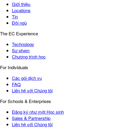
Giới thiệu
Locations
Tin
Đội ngũ
The EC Experience
Technology
Sư phạm
Chương trình học
For Individuals
Các gói dịch vụ
FAQ
Liên hệ với Chúng tôi
For Schools & Enterprises
Đăng ký như một Học sinh
Sales & Partnership
Liên hệ với Chúng tôi