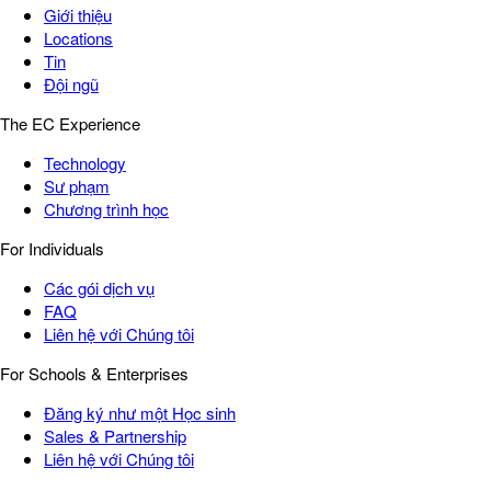
Giới thiệu
Locations
Tin
Đội ngũ
The EC Experience
Technology
Sư phạm
Chương trình học
For Individuals
Các gói dịch vụ
FAQ
Liên hệ với Chúng tôi
For Schools & Enterprises
Đăng ký như một Học sinh
Sales & Partnership
Liên hệ với Chúng tôi