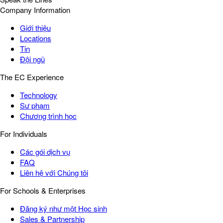
Company Information
Giới thiệu
Locations
Tin
Đội ngũ
The EC Experience
Technology
Sư phạm
Chương trình học
For Individuals
Các gói dịch vụ
FAQ
Liên hệ với Chúng tôi
For Schools & Enterprises
Đăng ký như một Học sinh
Sales & Partnership