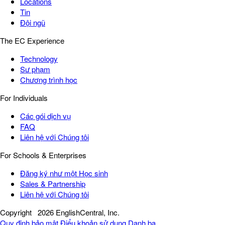
Locations
Tin
Đội ngũ
The EC Experience
Technology
Sư phạm
Chương trình học
For Individuals
Các gói dịch vụ
FAQ
Liên hệ với Chúng tôi
For Schools & Enterprises
Đăng ký như một Học sinh
Sales & Partnership
Liên hệ với Chúng tôi
Copyright
2026 EnglishCentral, Inc.
Quy định bảo mật
Điểu khoản sử dụng
Danh bạ