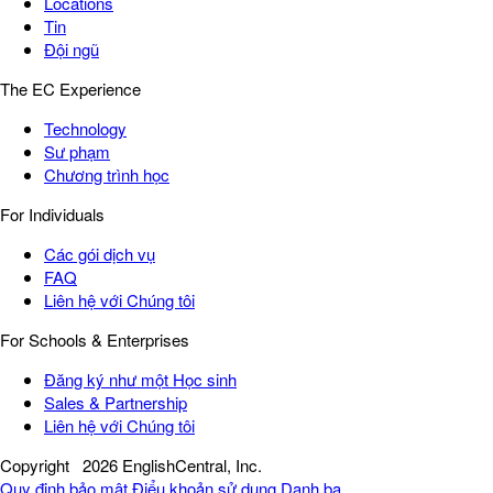
Locations
Tin
Đội ngũ
The EC Experience
Technology
Sư phạm
Chương trình học
For Individuals
Các gói dịch vụ
FAQ
Liên hệ với Chúng tôi
For Schools & Enterprises
Đăng ký như một Học sinh
Sales & Partnership
Liên hệ với Chúng tôi
Copyright
2026 EnglishCentral, Inc.
Quy định bảo mật
Điểu khoản sử dụng
Danh bạ