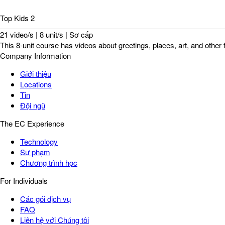
Top Kids 2
21 video/s | 8 unit/s | Sơ cấp
This 8-unit course has videos about greetings, places, art, and other 
Company Information
Giới thiệu
Locations
Tin
Đội ngũ
The EC Experience
Technology
Sư phạm
Chương trình học
For Individuals
Các gói dịch vụ
FAQ
Liên hệ với Chúng tôi